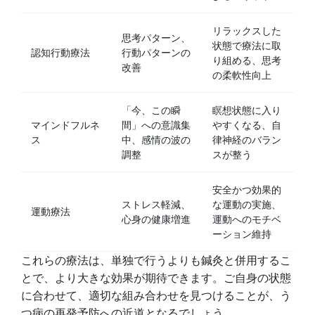
リラックスした
思考パターン、
状態で療法に取
認知行動療法
行動パターンの
り組める、思考
改善
の柔軟性向上
「今、この瞬
瞑想状態に入り
マインドフルネ
間」への意識集
やすくなる、自
ス
中、感情の波の
律神経のバラン
調整
スが整う
安全かつ効果的
ストレス軽減、
な運動の実施、
運動療法
心身の健康増進
運動へのモチベ
ーション維持
これらの療法は、単独で行うよりも鍼灸と併用するこ
とで、より大きな効果が期待できます。ご自身の状態
に合わせて、適切な組み合わせを見つけることが、う
つ病の再発予防への近道となるでしょう。