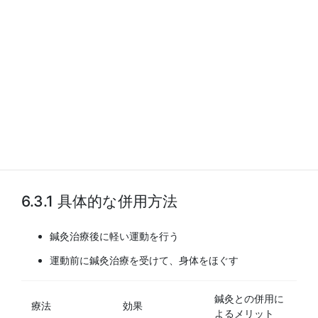
治療によって血行が促進され、筋肉の緊張が緩和され
ることで、運動療法をより安全かつ効果的に行うこと
ができるようになります。
身体のコンディションが整っていれば、運動によるケ
ガのリスクを軽減できます。また、鍼灸によって精神
的なストレスが軽減されれば、運動に対するモチベー
ションの維持にもつながります。ウォーキング、ヨ
ガ、水泳など、自分に合った運動を見つけ、継続して
いくことが大切です。
6.3.1 具体的な併用方法
鍼灸治療後に軽い運動を行う
運動前に鍼灸治療を受けて、身体をほぐす
鍼灸との併用に
療法
効果
よるメリット