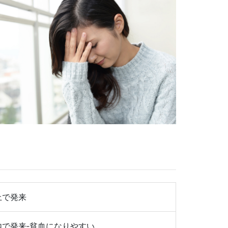
上で発来
内で発来‐貧血になりやすい