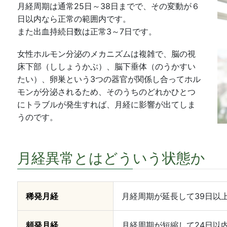
月経周期は通常25日～38日までで、その変動が６
日以内なら正常の範囲内です。
また出血持続日数は正常3～7日です。
女性ホルモン分泌のメカニズムは複雑で、脳の視
床下部（ししょうかぶ）、脳下垂体（のうかすい
たい）、卵巣という3つの器官が関係し合ってホル
モンが分泌されるため、そのうちのどれかひとつ
にトラブルが発生すれば、月経に影響が出てしま
うのです。
月経異常とはどういう状態か
稀発月経
月経周期が延長して39日以
頻発月経
月経周期が短縮して24日以