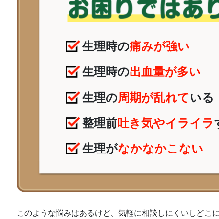
生理時の
痛みが強い
生理時の
出血量が多い
生理の
周期が乱れて
いる
整理前
吐き気やイライラ
生理が
なかなかこない
このような悩みはあるけど、気軽に相談しにくいしどこ