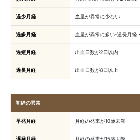
過少月経
血量が異常に少ない
過多月経
血量が異常に多い‐過長月経
過短月経
出血日数が2日以内
過長月経
出血日数が8日以上
初経の異常
早発月経
月経の発来が10歳未満
遅発月経
月経の発来が15歳以降