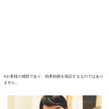
松戸・北小金の整体・鍼灸院｜木氣治療室
HOME
お客様の声
妊娠中の悩み
山崎様/品川区在住
施術を受けたお客様のお喜びの声
2020年2月27日
/ 最終更新日時 :
2025年7月29日
妊娠中の悩み
山崎様/品川区在住
※お客様の感想であり、効果効能を保証するものではあり
ません。