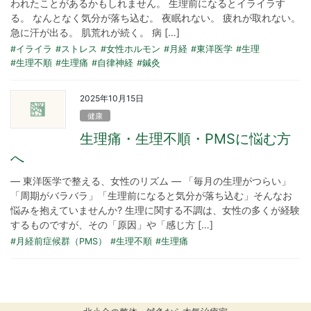
われたことがあるかもしれません。 生理前になるとイライラす
る。 なんとなく気分が落ち込む。 夜眠れない。 疲れが取れない。
急に汗が出る。 肌荒れが続く。 病 […]
#イライラ
#ストレス
#女性ホルモン
#月経
#東洋医学
#生理
#生理不順
#生理痛
#自律神経
#鍼灸
2025年10月15日
健康
生理痛・生理不順・PMSに悩む方
へ
― 東洋医学で整える、女性のリズム ― 「毎月の生理がつらい」
「周期がバラバラ」「生理前になると気分が落ち込む」そんなお
悩みを抱えていませんか? 生理に関する不調は、女性の多くが経験
するものですが、その「原因」や「感じ方 […]
#月経前症候群（PMS）
#生理不順
#生理痛