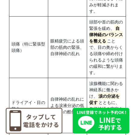
みが軽減されま
す。
頭部や首の筋肉の
緊張を緩め、
自
律神経のバランス
眼精疲労による頭
を整える
こと
頭痛（特に緊張型
部の筋肉の緊張、
で、目の奥からく
頭痛）
自律神経の乱れ
る頭痛や締め付け
られるような頭痛
の緩和に繋がりま
す。
涙腺機能に関わる
神経系に働きか
け、
涙の分泌を
自律神経の乱れに
ドライアイ・目の
促す
とともに、
よる涙液分泌の低
乾き
自律神経の安定を
下、目の酷使
図り、目の乾きや
異物感を和らげま
す。