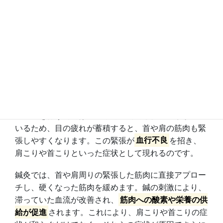
をします。
4.1.1 目の疲れと密接な関係にある肩こ
り
長時間のデスクワークやスマートフォンの使用は、目
を酷使するだけでなく、無意識のうちに姿勢を悪く
し、首や肩の筋肉に過度な負担をかけます。目のピン
ト調整を行う筋肉は、首や肩の筋肉と神経で繋がって
いるため、目の疲れが蓄積すると、首や肩の筋肉も緊
張しやすくなります。この緊張が
血行不良
を招き、
肩こりや首こりといった症状として現れるのです。
鍼灸では、首や肩周りの緊張した筋肉に直接アプロー
チし、硬くなった筋肉を緩めます。鍼の刺激により、
滞っていた血流が改善され、
筋肉への酸素や栄養の供
給が促進
されます。これにより、肩こりや首こりの症