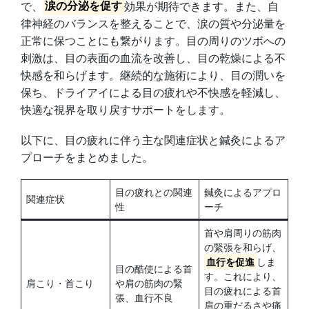
で、
涙の分泌を促す
効果が期待できます。また、自
律神経のバランスを整えることで、涙の質や分泌量を
正常に保つことにも繋がります。目の周りのツボへの
刺激は、目の表面の血流を改善し、目の乾燥による不
快感を和らげます。継続的な施術により、目の潤いを
保ち、ドライアイによる目の疲れや不快感を軽減し、
快適な視界を取り戻すサポートをします。
以下に、目の疲れに伴う主な関連症状と鍼灸によるア
プローチをまとめました。
目の疲れとの関連
鍼灸によるアプロ
関連症状
性
ーチ
首や肩周りの筋肉
の緊張を和らげ、
血行を促進
しま
目の酷使による首
す。これにより、
肩こり・首こり
や肩の筋肉の緊
目の疲れによる首
張、血行不良
肩の重だるさや痛